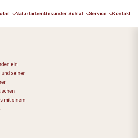
öbel
Naturfarben
Gesunder Schlaf
Service
Kontakt
nden ein
 und seiner
ner
tischen
es mit einem
-