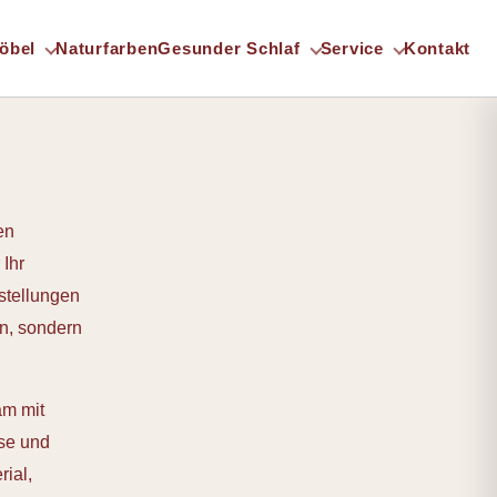
öbel
Naturfarben
Gesunder Schlaf
Service
Kontakt
en
 Ihr
stellungen
en, sondern
am mit
sse und
ial,